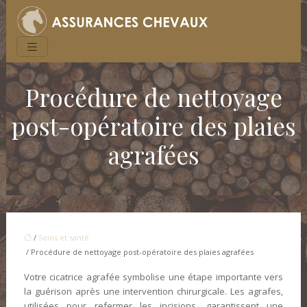
Procédure de nettoyage
post-opératoire des plaies
agrafées
/
Soins et santé
/ Procédure de nettoyage post-opératoire des plaies agrafées
Votre cicatrice agrafée symbolise une étape importante vers
la guérison après une intervention chirurgicale. Les agrafes,
utilisées pour refermer les incisions, garantissent une